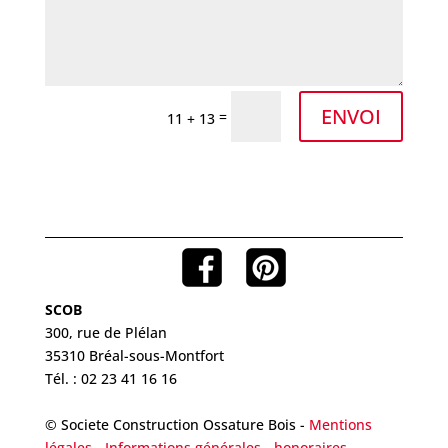
ENVOI
=
11 + 13
SCOB
300, rue de Plélan
35310 Bréal-sous-Montfort
Tél. : 02 23 41 16 16
© Societe Construction Ossature Bois -
Mentions
légales
-
Informations générales - honoraires