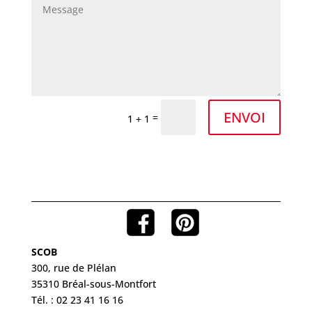
ENVOI
=
1 + 1
SCOB
300, rue de Plélan
35310 Bréal-sous-Montfort
Tél. : 02 23 41 16 16