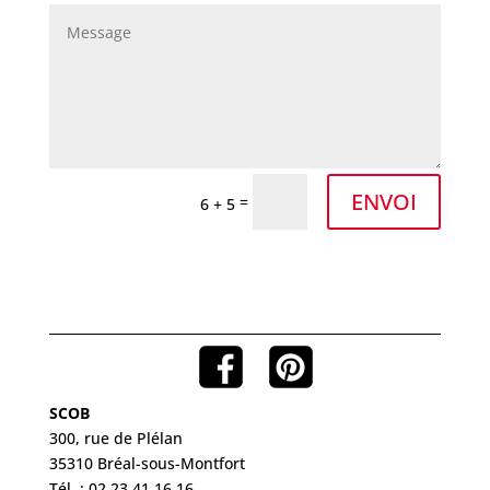
ENVOI
=
6 + 5
SCOB
300, rue de Plélan
35310 Bréal-sous-Montfort
Tél. : 02 23 41 16 16